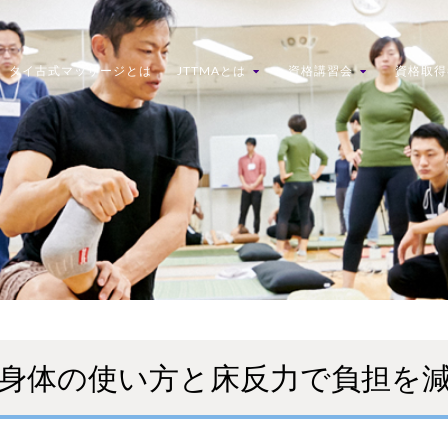
タイ古式マッサージとは
JTTMAとは
資格講習会
資格取得
 身体の使い方と床反力で負担を