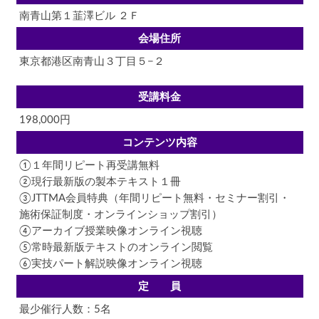
南青山第１韮澤ビル ２Ｆ
会場住所
東京都港区南青山３丁目５−２
受講料金
198,000円
コンテンツ内容
①１年間リピート再受講無料
②現行最新版の製本テキスト１冊
③JTTMA会員特典（年間リピート無料・セミナー割引・
施術保証制度・オンラインショップ割引）
④アーカイブ授業映像オンライン視聴
⑤常時最新版テキストのオンライン閲覧
⑥実技パート解説映像オンライン視聴
定 員
最少催行人数：5名