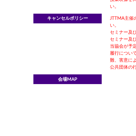
い。
キャンセルポリシー
JTTMA
い。
セミナー及び
セミナー及び
当協会が予
履行につい
難、害意に
公共団体の
会場MAP