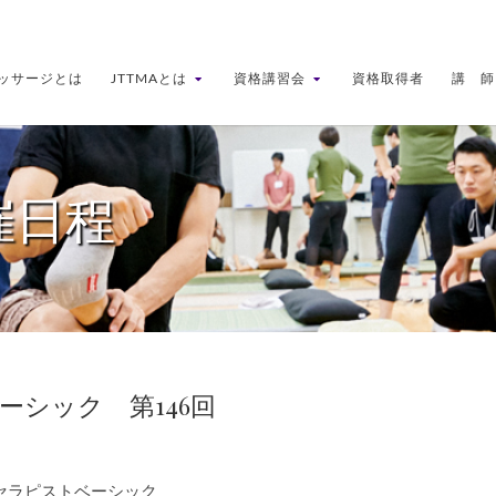
ッサージとは
JTTMAとは
資格講習会
資格取得者
講 師
催日程
ーシック 第146回
定セラピストベーシック