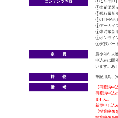
コンテンツ内容
①１年間リ
②事前講習
③現行最新
④JTTM
⑤アーカイ
⑥常時最新
⑦オンライン
⑧実技パー
定 員
最少催行人数
申込みは開
います。あ
持 物
筆記用具、
備 考
【再受講申
再受講申込
ません。
新規申し込
【授業映像
授業映像を