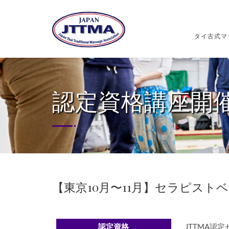
タイ古式マ
認定資格講座開
【東京10月〜11月】セラピストベ
認定資格
JTTMA認