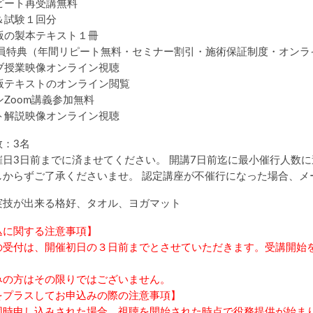
ピート再受講無料
＆試験１回分
版の製本テキスト１冊
A会員特典（年間リピート無料・セミナー割引・施術保証制度・オン
ブ授業映像オンライン視聴
版テキストのオンライン閲覧
Zoom講義参加無料
ト解説映像オンライン視聴
：3名
催日3日前までに済ませてください。 開講7日前迄に最小催行人数
しからずご了承くださいませ。 認定講座が不催行になった場合、メ
実技が出来る格好、タオル、ヨガマット
込に関する注意事項】
の受付は、開催初日の３日前までとさせていただきます。受講開始
みの方はその限りではございません。
をプラスしてお申込みの際の注意事項】
同時申し込みされた場合、視聴を開始された時点で役務提供が始ま