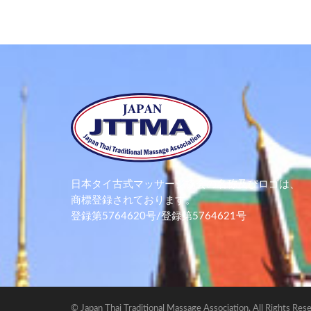
日本タイ古式マッサージ協会の名称及びロゴは、
商標登録されております。
登録第5764620号/登録第5764621号
© Japan Thai Traditional Massage Association, All Rights Res