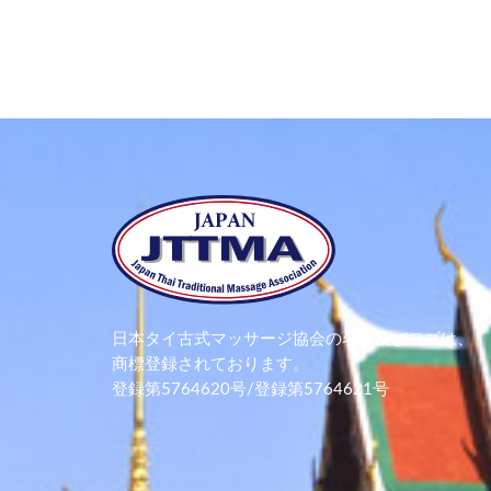
日本タイ古式マッサージ協会の名称及びロゴは、
商標登録されております。
登録第5764620号/登録第5764621号