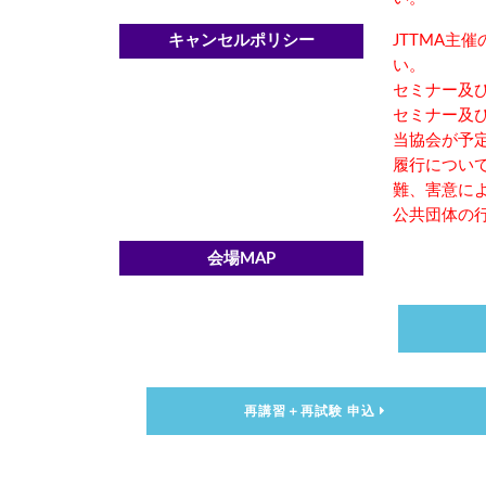
キャンセルポリシー
JTTMA
い。
セミナー及び
セミナー及び
当協会が予
履行につい
難、害意に
公共団体の
会場MAP
再講習＋再試験 申込