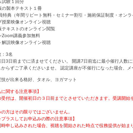
＆試験１回分
版の製本テキスト１冊
A会員特典（年間リピート無料・セミナー割引・施術保証制度・オン
ブ授業映像オンライン視聴
版テキストのオンライン閲覧
Zoom講義参加無料
ト解説映像オンライン視聴
：3名
催日3日前までに済ませてください。 開講7日前迄に最小催行人数
しからずご了承くださいませ。 認定講座が不催行になった場合、メ
実技が出来る格好、タオル、ヨガマット
込に関する注意事項】
の受付は、開催初日の３日前までとさせていただきます。受講開始
みの方はその限りではございません。
をプラスしてお申込みの際の注意事項】
同時申し込みされた場合、視聴を開始された時点で役務提供が始ま