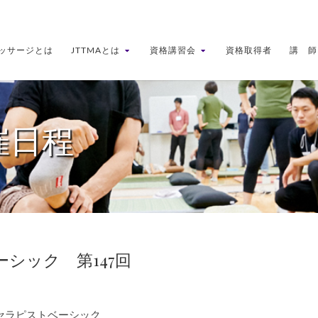
ッサージとは
JTTMAとは
資格講習会
資格取得者
講 師
催日程
ーシック 第147回
定セラピストベーシック