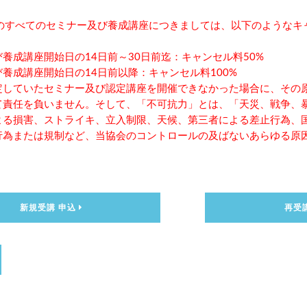
主催のすべてのセミナー及び養成講座につきましては、以下のような
養成講座開始日の14日前～30日前迄：キャンセル料50%
養成講座開始日の14日前以降：キャンセル料100%
定していたセミナー及び認定講座を開催できなかった場合に、その
て責任を負いません。そして、「不可抗力」とは、「天災、戦争、
よる損害、ストライキ、立入制限、天候、第三者による差止行為、
行為または規制など、当協会のコントロールの及ばないあらゆる原
新規受講 申込
再受