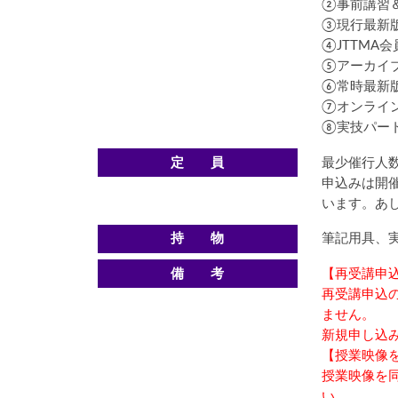
②事前講習
③現行最新
④JTTM
⑤アーカイ
⑥常時最新
⑦オンライン
⑧実技パー
定 員
最少催行人数
申込みは開
います。あ
持 物
筆記用具、
備 考
【再受講申
再受講申込
ません。
新規申し込
【授業映像
授業映像を
い。