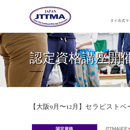
タイ古式マ
認定資格講座開
【大阪9月〜12月】セラピストベ
認定資格
JTTMA認