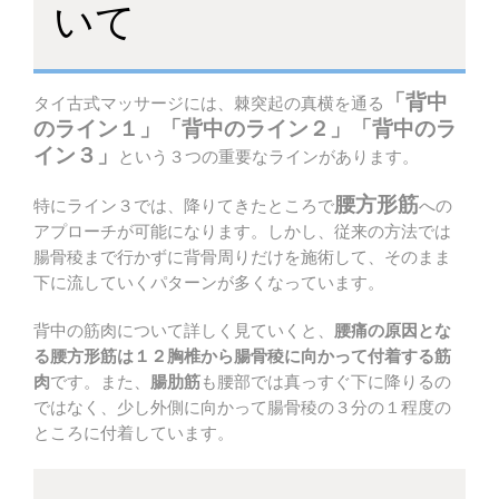
いて
「背中
タイ古式マッサージには、棘突起の真横を通る
のライン１」「背中のライン２」「背中のラ
イン３」
という３つの重要なラインがあります。
腰方形筋
特にライン３では、降りてきたところで
への
アプローチが可能になります。しかし、従来の方法では
腸骨稜まで行かずに背骨周りだけを施術して、そのまま
下に流していくパターンが多くなっています。
背中の筋肉について詳しく見ていくと、
腰痛の原因とな
る腰方形筋は１２胸椎から腸骨稜に向かって付着する筋
肉
です。また、
腸肋筋
も腰部では真っすぐ下に降りるの
ではなく、少し外側に向かって腸骨稜の３分の１程度の
ところに付着しています。