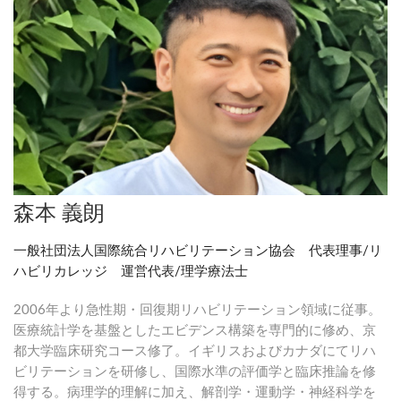
森本 義朗
一般社団法人国際統合リハビリテーション協会 代表理事/リ
ハビリカレッジ 運営代表/理学療法士
2006年より急性期・回復期リハビリテーション領域に従事。
医療統計学を基盤としたエビデンス構築を専門的に修め、京
都大学臨床研究コース修了。イギリスおよびカナダにてリハ
ビリテーションを研修し、国際水準の評価学と臨床推論を修
得する。病理学的理解に加え、解剖学・運動学・神経科学を