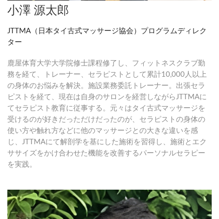
小澤 源太郎
JTTMA（日本タイ古式マッサージ協会）プログラムディレク
ター
鹿屋体育大学大学院修士課程修了し、フィットネスクラブ勤
務を経て、トレーナー、セラピストとして累計10,000人以上
の身体のお悩みを解決。施設業務委託トレーナー。出張セラ
ピストを経て、現在は自身のサロンを経営しながらJTTMAに
てセラピスト教育に従事する。元々はタイ古式マッサージを
受けるのが好きだっただけだったのが、セラピストの身体の
使い方や触れ方などに他のマッサージとの大きな違いを感
じ、JTTMAにて解剖学を基にした施術を習得し、施術とエク
ササイズをかけ合わせた機能を改善するパーソナルセラピー
を実践。