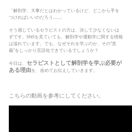
「解剖学、大事だとはわかっているけど、どこから手を
つければいいのだろう……」
そう感じているセラピストの方は、決して少なくないは
ずです。SNSを見ていても、解剖学や運動学に関する情報
は溢れています。でも、なぜそれを学ぶのか、その”意
義”をしっかり言語化できているでしょうか？
セラピストとして解剖学を学ぶ必要が
今日は、
ある理由
を、改めてお伝えしていきます。
こちらの動画を参考にしてください。