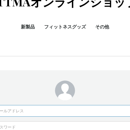
JTTMAオンラインショッ
新製品
フィットネスグッズ
その他
ヨガ・エクササイズマ
フォームローラー
バランスボール
ドリンク
ット